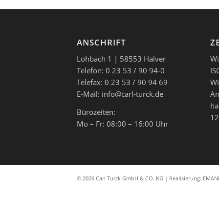
ANSCHRIFT
Z
Löhbach 1 | 58553 Halver
Wi
Telefon: 0 23 53 / 90 94-0
IS
Telefax: 0 23 53 / 90 94 69
Wi
E-Mail: info@carl-turck.de
An
ha
Bürozeiten:
12
Mo – Fr: 08:00 – 16:00 Uhr
© 2026 Carl Turck GmbH & CO. KG | Realisierung:
EMAND