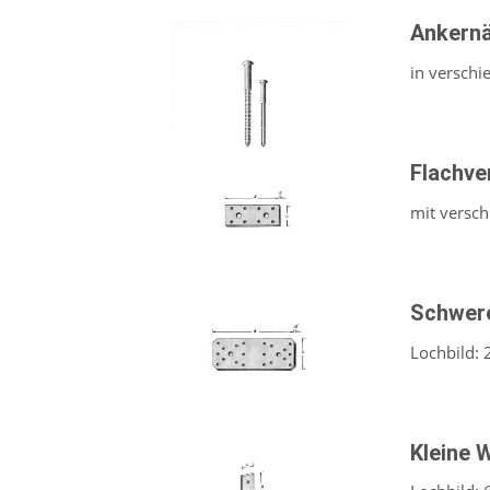
Ankern
in versch
Flachve
mit versc
Schwere
Lochbild: 
Kleine 