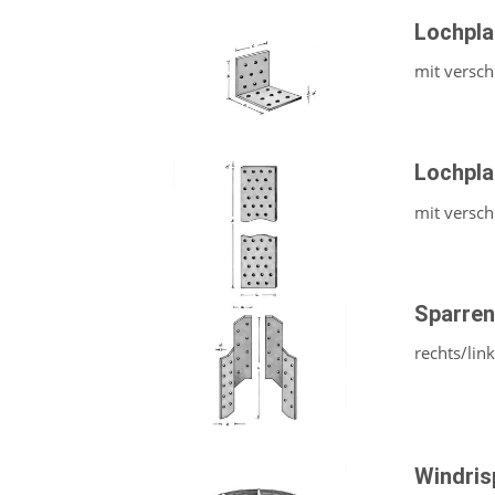
Lochpla
mit versc
Lochpla
mit versc
Sparren
rechts/lin
Windri