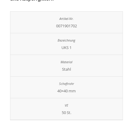
0071901702
UKS 1
Stahl
40×40 mm
50 St.