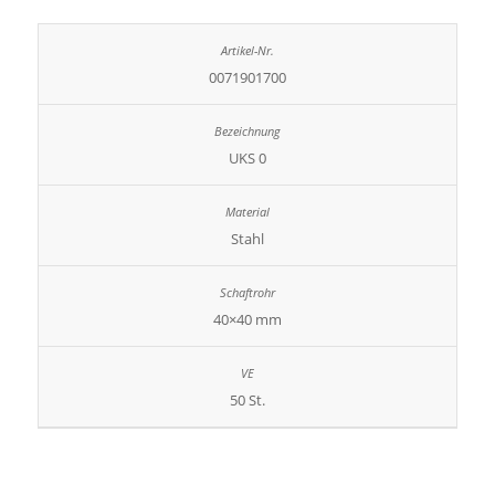
0071901700
UKS 0
Stahl
40×40 mm
50 St.